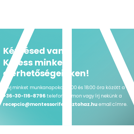
Kérdésed van?
Keress minket
elérhetőségeinken!
Hívj minket munkanapokon 9:00 és 18:00 óra között a
+36-30-116-8796
telefonszámon vagy írj nekünk a
recepcio@montessorifejlesztohaz.hu
email címre.