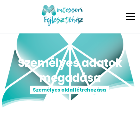
Személyes
adatok
megadása
Személyes oldal létrehozása