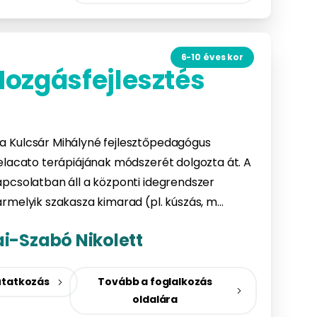
6-10 éves kor
ozgásfejlesztés
 Kulcsár Mihályné fejlesztőpedagógus
elacato terápiájának módszerét dolgozta át. A
pcsolatban áll a központi idegrendszer
rmelyik szakasza kimarad (pl. kúszás, m…
ai-Szabó Nikolett
tatkozás
Tovább a foglalkozás
oldalára