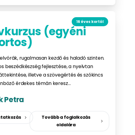
16 éves kortól
vkurzus (egyéni
ortos)
lvórák, rugalmasan kezdő és haladó szinten.
os beszédkészség fejlesztése, a nyelvtan
ttekintése, illetve a szövegértés és szókincs
ülönböző érdekes témán keresz…
k Petra
tatkozás
Tovább a foglalkozás
oldalára