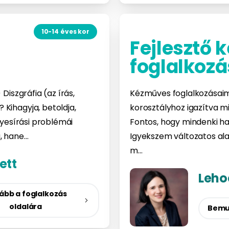
10-14 éves kor
Fejlesztő
foglalkozá
Diszgráfia (az írás,
Kézműves foglalkozásaim
Kihagyja, betoldja,
korosztályhoz igazítva 
lyesírási problémái
Fontos, hogy mindenki ha
g, hane…
Igyekszem változatos ala
m…
ett
Leho
ább a foglalkozás
oldalára
Bemu