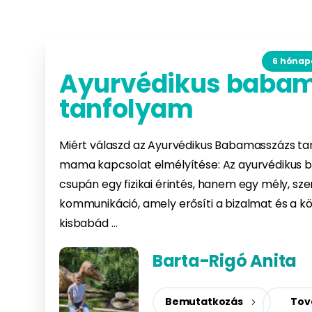
6 hónapo
Ayurvédikus baba
tanfolyam
Miért válaszd az Ayurvédikus Babamasszázs ta
mama kapcsolat elmélyítése: Az ayurvédikus
csupán egy fizikai érintés, hanem egy mély, sze
kommunikáció, amely erősíti a bizalmat és a k
kisbabád …
Barta-Rigó Anita
Bemutatkozás
Tov