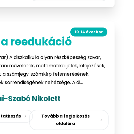
10-14 éves kor
ia reedukáció
ar) A diszkalkulia olyan részképesség zavar,
ni műveletek, matematikai jelek, kifejezések,
 a számjegy, számkép felismerésének,
k sorrendiségének nehézsége. A di…
ai-Szabó Nikolett
tatkozás
Tovább a foglalkozás
oldalára