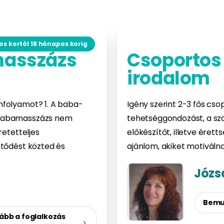
s kortól 18 hónapos korig
masszázs
Csoportos
irodalom
nfolyamot? 1. A baba-
Igény szerint 2-3 fős cso
 babamasszázs nem
tehetséggondozást, a szöv
retetteljes
előkészítőt, illetve éret
ötődést közted és
ajánlom, akiket motiváln
Józs
Bemu
ább a foglalkozás