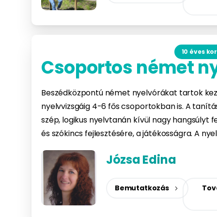
10 éves kor
Csoportos német n
Beszédközpontú német nyelvórákat tartok kezd
nyelvvizsgáig 4-6 fős csoportokban is. A tanít
szép, logikus nyelvtanán kívül nagy hangsúlyt
és szókincs fejlesztésére, a játékosságra. A nye
Józsa Edina
Bemutatkozás
Tov