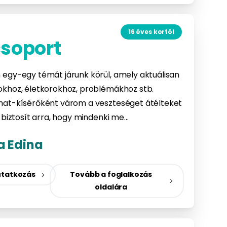
16 éves kortól
csoport
egy-egy témát járunk körül, amely aktuálisan
okhoz, életkorokhoz, problémákhoz stb.
mat-kísérőként várom a veszteséget átélteket
 biztosít arra, hogy mindenki me…
a Edina
tatkozás
Tovább a foglalkozás
oldalára