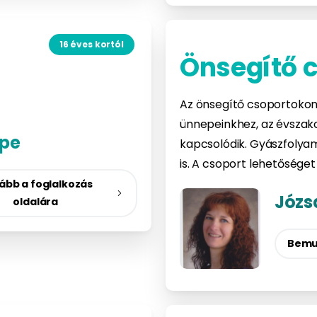
16 éves kortól
Önsegítő 
Az önsegítő csoportokon 
ünnepeinkhez, az évszak
ppe
kapcsolódik. Gyászfolya
is. A csoport lehetőséget
ább a foglalkozás
Józs
oldalára
Bemu