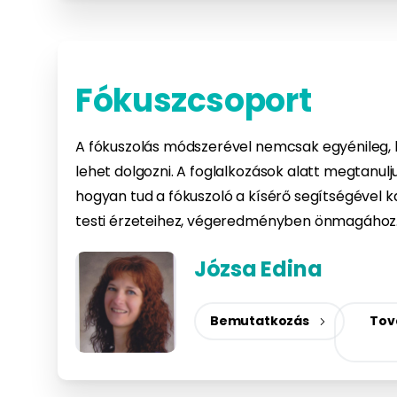
Fókuszcsoport
A fókuszolás módszerével nemcsak egyénileg,
lehet dolgozni. A foglalkozások alatt megtanulju
hogyan tud a fókuszoló a kísérő segítségével k
testi érzeteihez, végeredményben önmagához.
Józsa Edina
Bemutatkozás
Tov