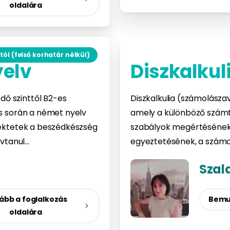
oldalára
tól (felső korhatár nélkül)
yelv
Diszkalkul
ő szinttől B2-es
Diszkalkulia (számolászav
ás során a német nyelv
amely a különböző számta
 fektetek a beszédkészség
szabályok megértésének,
lvtanul…
egyeztetésének, a számo
Szal
ább a foglalkozás
Bemu
oldalára