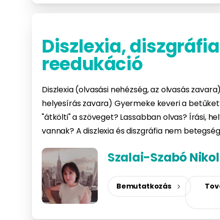
Diszlexia, diszgráfia
reedukáció
Diszlexia (olvasási nehézség, az olvasás zavara) 
helyesírás zavara) Gyermeke keveri a betűket? 
"átkölti" a szöveget? Lassabban olvas? Írási, he
vannak? A diszlexia és diszgráfia nem betegsé
Szalai-Szabó Nikol
Bemutatkozás
Tov