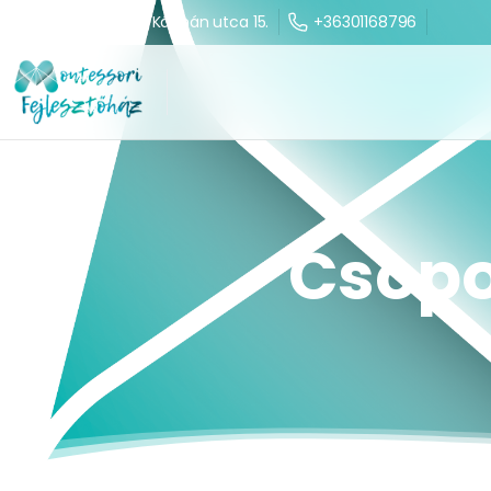
+36301168796
1203 Budapest, Kálmán utca 15.
Csopo