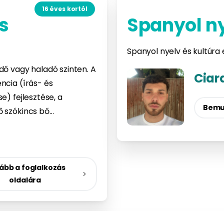
16 éves kortól
s
Spanyol n
Spanyol nyelv és kultúra 
dő vagy haladó szinten. A
Ciar
ncia (írás- és
e) fejlesztése, a
Bemu
ő szókincs bő…
ább a foglalkozás
oldalára