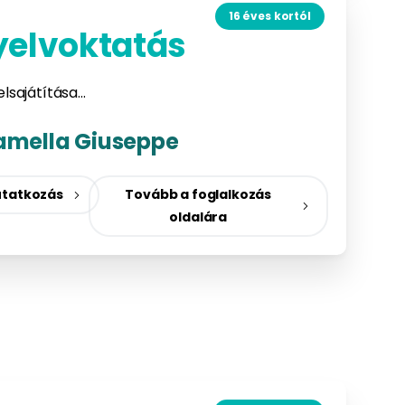
16 éves kortól
yelvoktatás
elsajátítása…
amella Giuseppe
tatkozás
Tovább a foglalkozás
oldalára