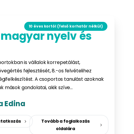
10 éves kortól (felső korhatár nélkül)
 magyar nyelv és
portokban is vállalok korrepetálást,
egértés fejlesztését, 8.-os felvételihez
tségifelkészítést. A csoportos tanulást azoknak
ak mások gondolatai, akik szíve…
a Edina
tatkozás
Tovább a foglalkozás
oldalára