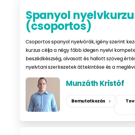
Spanyol nyelvkurzu
(csoportos)
Csoportos spanyol nyelvórák, igény szerint kez
kurzus célja a négy főbb idegen nyelvi kompete
beszédkészség, olvasott és hallott szöveg értés
nyelvtani szerkezetek áttekintése és a meglév
Munzáth Kristóf
Bemutatkozás
Tov