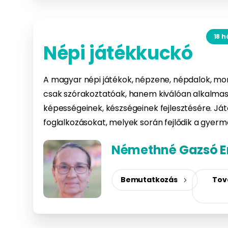
18 h
Népi játékkuckó
A magyar népi játékok, népzene, népdalok, m
csak szórakoztatóak, hanem kiválóan alkalma
képességeinek, készségeinek fejlesztésére. Já
foglalkozásokat, melyek során fejlődik a gye
Némethné Gazsó E
Bemutatkozás
Tov