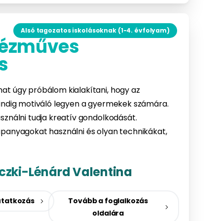
Alsó tagozatos iskolásoknak (1-4. évfolyam)
 kézműves
s
at úgy próbálom kialakítani, hogy az
mindig motiváló legyen a gyermekek számára.
sználni tudja kreatív gondolkodását.
panyagokat használni és olyan technikákat,
czki-Lénárd Valentina
tatkozás
Tovább a foglalkozás
oldalára