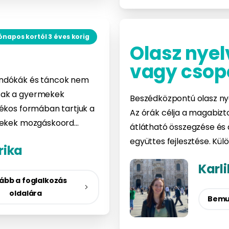
ónapos kortól 3 éves korig
Olasz nyel
vagy csop
ondókák és táncok nem
sak a gyermekek
Beszédközpontú olasz nye
tékos formában tartjuk a
Az órák célja a magabizt
rmekek mozgáskoord…
átlátható összegzése és á
együttes fejlesztése. K
rika
Karli
ább a foglalkozás
oldalára
Bemu