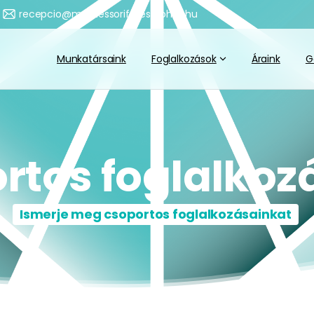
recepcio@montessorifejlesztohaz.hu
Munkatársaink
Foglalkozások
Áraink
G
rtos
foglalkoz
Ismerje meg csoportos foglalkozásainkat