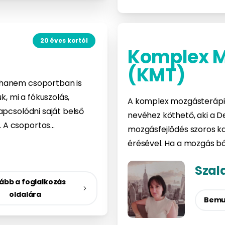
20 éves kortól
Komplex M
(KMT)
 hanem csoportban is
k, mi a fókuszolás,
A komplex mozgásterápia
apcsolódni saját belső
nevéhez köthető, aki a D
 A csoportos…
mozgásfejlődés szoros ka
érésével. Ha a mozgás bá
Szal
ább a foglalkozás
oldalára
Bemu