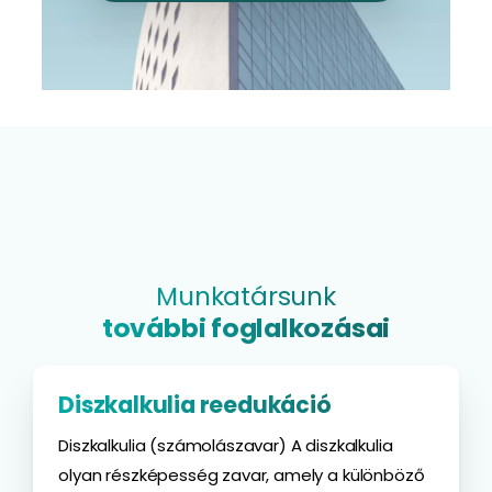
Munkatársunk
további foglalkozásai
Diszkalkulia reedukáció
Diszkalkulia (számolászavar) A diszkalkulia
olyan részképesség zavar, amely a különböző