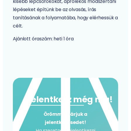
kisebb lépcsőfokokat, aprólékos módszertani
lépéseket építünk be az olvasás, írás
tanításának a folyamatába, hogy elérhessük a
célt.
Ajánlott óraszám: heti 1 óra
Jelentkezz még ma!
Örömmel várjuk a
jelentkezésedet!
Ha szeretnél bejelentkezni