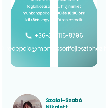
foglalkozásainkra, hívj minket
munkanapokon
9:00 és 18:00 óra
között
, vagy írj bátran e-mailt
+36-30-116-8796
recepcio@montessorifejlesztohaz.
Szalai-Szabó
Nikolett