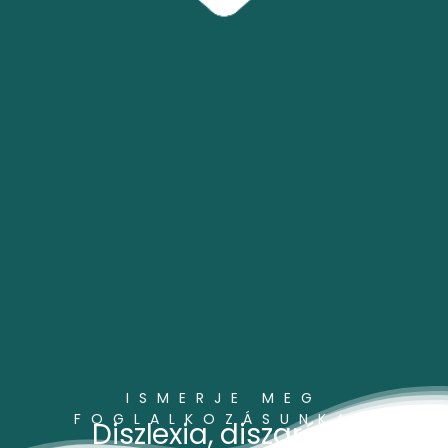
ISMERJE MEG
FOGLALKOZÁSUNKAT
Diszlexia, diszgráfia