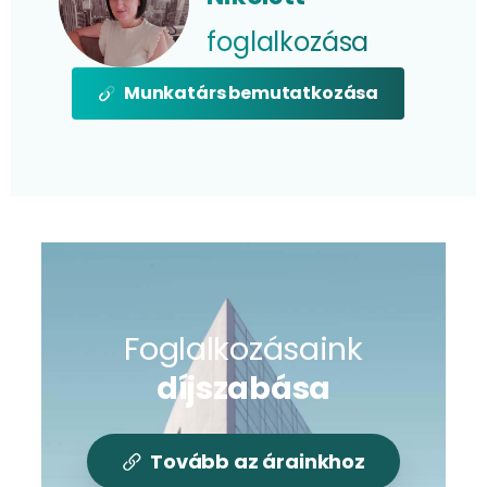
foglalkozása
Munkatárs bemutatkozása
Foglalkozásaink
díjszabása
Tovább az árainkhoz