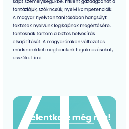
saját személyiségükbe, miként gazdagodhat a
fantáziájuk, szókincsük, nyelvi kompetenciáik.
A magyar nyelvtan tanításában hangsúlyt
fektetek nyelvünk logikájának megértésére,
fontosnak tartom a biztos helyesírás
elsajátítását. A magyarórákon változatos
módszerekkel megtanulunk fogalmazásokat,
esszéket írni.
Jelentkezz még ma!