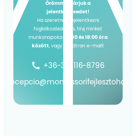
Örömmel várjuk a
jelentkezésedet!
Ha szeretnél bejelentkezni
foglalkozásainkra, hívj minket
munkanapokon
9:00 és 18:00 óra
között
, vagy írj bátran e-mailt
+36-30-116-8796
recepcio@montessorifejlesztohaz.