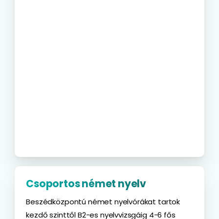
Csoportos német nyelv
Beszédközpontú német nyelvórákat tartok
kezdő szinttől B2-es nyelvvizsgáig 4-6 fős