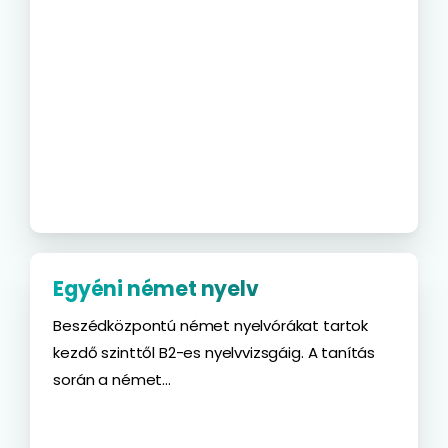
Egyéni német nyelv
Beszédközpontú német nyelvórákat tartok
kezdő szinttől B2-es nyelvvizsgáig. A tanítás
során a német...