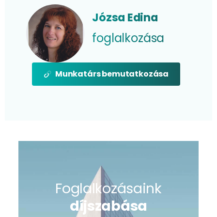
Józsa Edina
foglalkozása
Munkatárs bemutatkozása
Foglalkozásaink
díjszabása