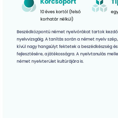
Korcsoport
Tí
10 éves kortól (felső
egy
korhatár nélkül)
Beszédközpontú német nyelvórákat tartok kezdő 
nyelvvizsgáig. A tanítás során a német nyelv szép,
kívül nagy hangsúlyt fektetek a beszédkészség és
fejlesztésére, a játékosságra. A nyelvtanulás melle
német nyelvterület kultúrájára is.