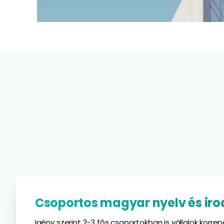
Csoportos magyar nyelv és ir
Igény szerint 2-3 fős csoportokban is vállalok korrep