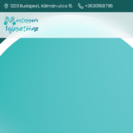
+36301168796
1203 Budapest, Kálmán utca 15.