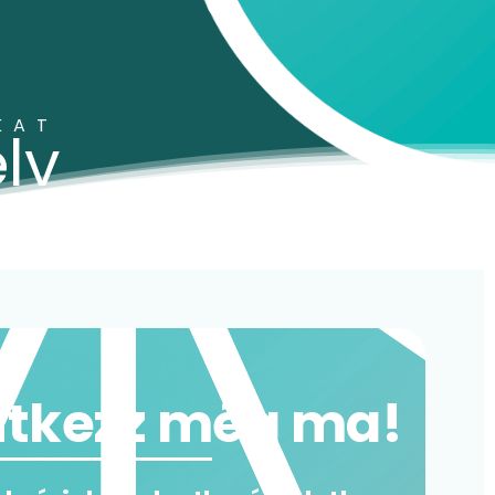
KAT
lv
ntkezz még ma!