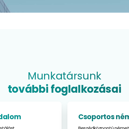
Munkatársunk
további foglalkozásai
odalom
Csoportos ném
etálást,
Beszédközpontú német n