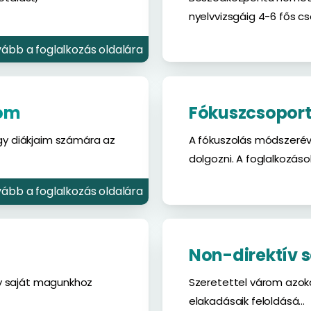
nyelvvizsgáig 4-6 fős cso
ább a foglalkozás oldalára
lom
Fókuszcsopor
y diákjaim számára az
A fókuszolás módszerév
dolgozni. A foglalkozások
ább a foglalkozás oldalára
Non-direktív s
gy saját magunkhoz
Szeretettel várom azokat
elakadásaik feloldásá...