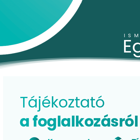
IS
E
Tájékoztató
a foglalkozásról