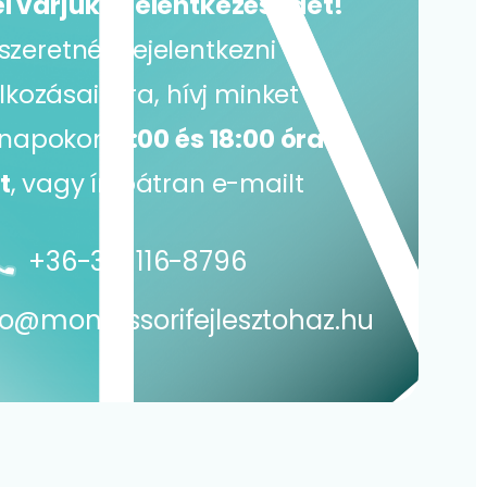
várjuk a jelentkezésedet!
szeretnél bejelentkezni
lkozásainkra, hívj minket
napokon
9:00 és 18:00 óra
t
, vagy írj bátran e-mailt
+36-30-116-8796
o@montessorifejlesztohaz.hu