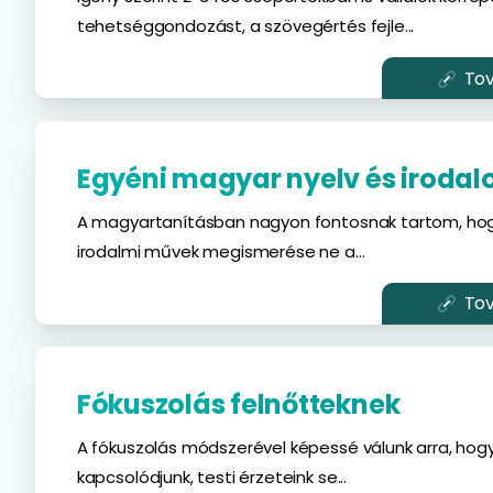
tehetséggondozást, a szövegértés fejle...
Tov
Egyéni magyar nyelv és iroda
A magyartanításban nagyon fontosnak tartom, hog
irodalmi művek megismerése ne a...
Tov
Fókuszolás felnőtteknek
A fókuszolás módszerével képessé válunk arra, ho
kapcsolódjunk, testi érzeteink se...