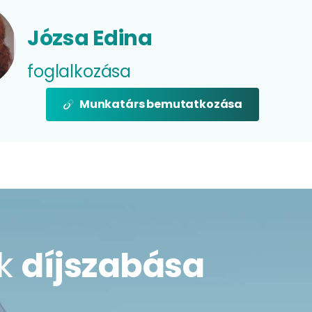
Józsa Edina
foglalkozása
Munkatárs bemutatkozása
nk
díjszabása