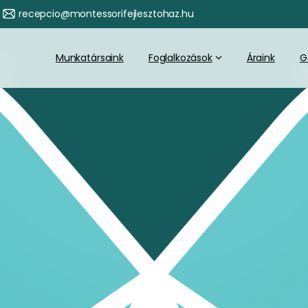
recepcio@montessorifejlesztohaz.hu
Munkatársaink
Foglalkozások
Áraink
G