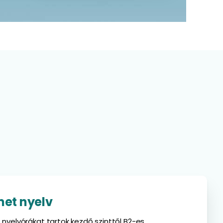
et nyelv
yelvórákat tartok kezdő szinttől B2-es