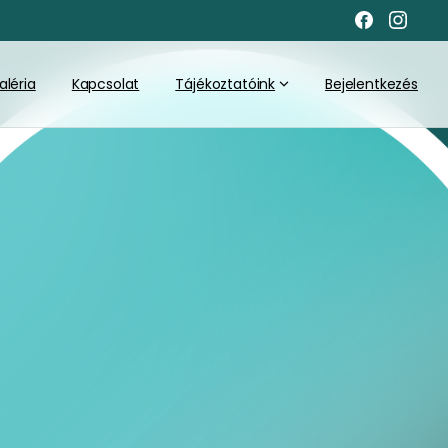
aléria
Kapcsolat
Tájékoztatóink
Bejelentkezés