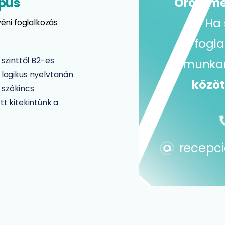
pus
Örömmel 
Ha 
éni foglalkozás
fogla
szinttől B2-es
munka
 logikus nyelvtanán
közöt
 szókincs
tt kitekintünk a
recepci