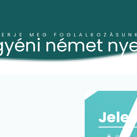
MERJE MEG FOGLALKOZÁSUN
gyéni német nye
Jele