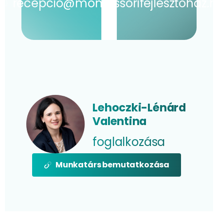
recepcio@montessorifejlesztohaz.
Lehoczki-Lénárd
Valentina
foglalkozása
Munkatárs bemutatkozása