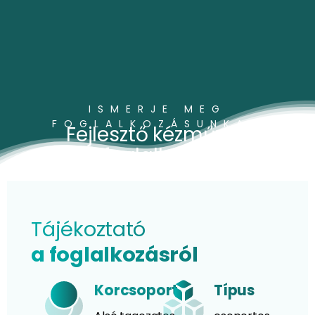
ISMERJE MEG
FOGLALKOZÁSUNKAT
Fejlesztő kézműves
foglalkozás
Tájékoztató
a foglalkozásról
Korcsoport
Típus