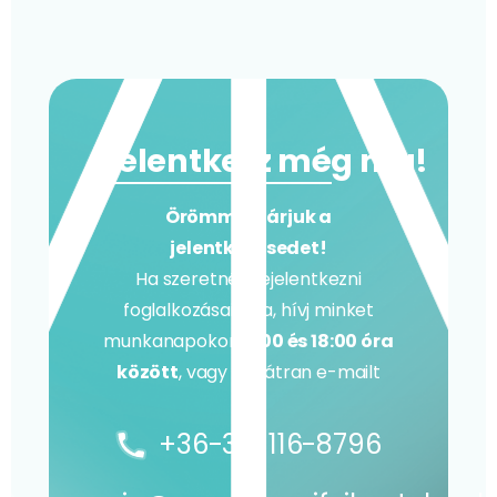
Jelentkezz még ma!
Örömmel várjuk a
jelentkezésedet!
Ha szeretnél bejelentkezni
foglalkozásainkra, hívj minket
munkanapokon
9:00 és 18:00 óra
között
, vagy írj bátran e-mailt
+36-30-116-8796