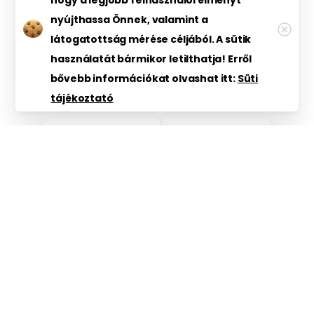
hogy a legjobb felhasználói élményt
MUNKATÁRSAINK
nyújthassa Önnek, valamint a
látogatottság mérése céljából. A sütik
Minden munkatárs
használatát bármikor letilthatja! Erről
megtekintése
bővebb információkat olvashat itt:
Süti
tájékoztató
Foglalkozásaim
Munzáth
Kristóf
Bemutat
kozásom