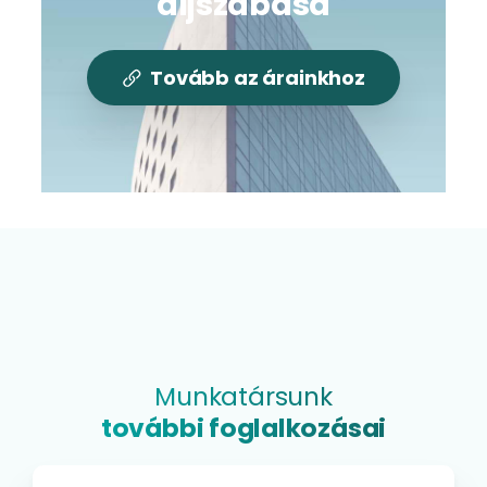
díjszabása
Tovább az árainkhoz
Munkatársunk
további foglalkozásai