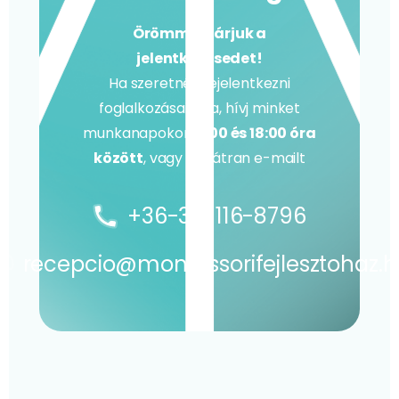
Örömmel várjuk a
jelentkezésedet!
Ha szeretnél bejelentkezni
foglalkozásainkra, hívj minket
munkanapokon
9:00 és 18:00 óra
között
, vagy írj bátran e-mailt
+36-30-116-8796
recepcio@montessorifejlesztohaz.