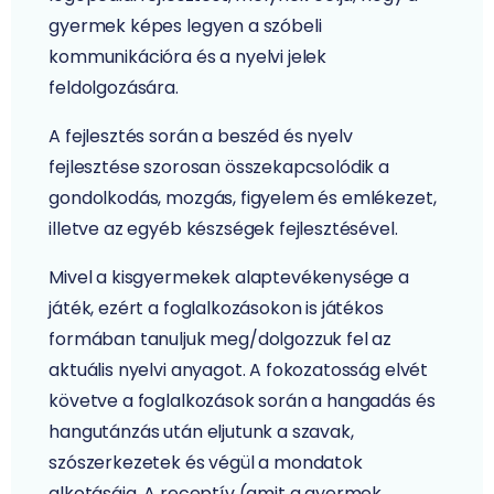
gyermek képes legyen a szóbeli
kommunikációra és a nyelvi jelek
feldolgozására.
A fejlesztés során a beszéd és nyelv
fejlesztése szorosan összekapcsolódik a
gondolkodás, mozgás, figyelem és emlékezet,
illetve az egyéb készségek fejlesztésével.
Mivel a kisgyermekek alaptevékenysége a
játék, ezért a foglalkozásokon is játékos
formában tanuljuk meg/dolgozzuk fel az
aktuális nyelvi anyagot. A fokozatosság elvét
követve a foglalkozások során a hangadás és
hangutánzás után eljutunk a szavak,
szószerkezetek és végül a mondatok
alkotásáig. A receptív (amit a gyermek