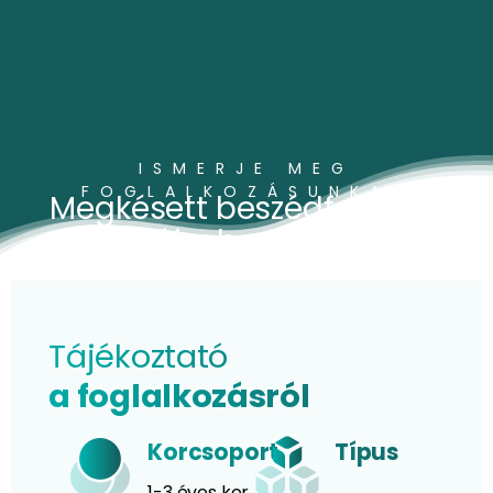
ISMERJE MEG
FOGLALKOZÁSUNKAT
Megkésett beszédfejlődés
terápiája, beszédindítás
Tájékoztató
a foglalkozásról
Korcsoport
Típus
1-3 éves kor