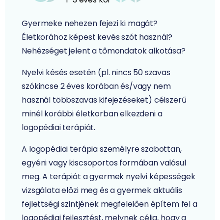
Gyermeke nehezen fejezi ki magát?
Életkorához képest kevés szót használ?
Nehézséget jelent a tőmondatok alkotása?
Nyelvi késés esetén (pl. nincs 50 szavas
szókincse 2 éves korában és/vagy nem
használ többszavas kifejezéseket) célszerű
minél korábbi életkorban elkezdeni a
logopédiai terápiát.
A logopédiai terápia személyre szabottan,
egyéni vagy kiscsoportos formában valósul
meg. A terápiát a gyermek nyelvi képességek
vizsgálata előzi meg és a gyermek aktuális
fejlettségi szintjének megfelelően építem fel a
logopédiai fejlesztést, melynek célja, hogy a