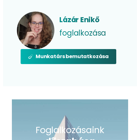
Lázár Enikő
foglalkozása
Munkatárs bemutatkozása
Foglalkozásaink