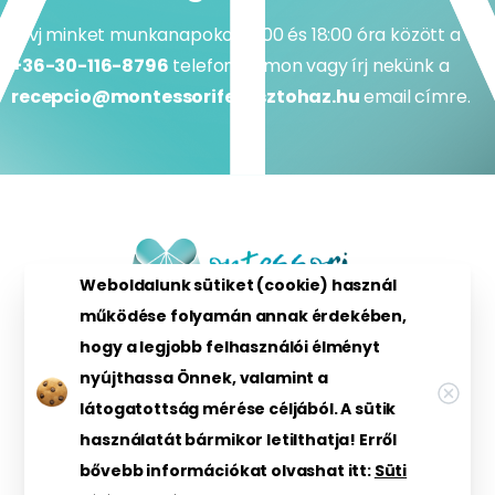
Hívj minket munkanapokon 9:00 és 18:00 óra között a
+36-30-116-8796
telefonszámon vagy írj nekünk a
recepcio@montessorifejlesztohaz.hu
email címre.
Weboldalunk sütiket (cookie) használ
működése folyamán annak érdekében,
hogy a legjobb felhasználói élményt
nyújthassa Önnek, valamint a
látogatottság mérése céljából. A sütik
használatát bármikor letilthatja! Erről
Montessori Fejlesztőház Kft.
© Minden jog
bővebb információkat olvashat itt:
Süti