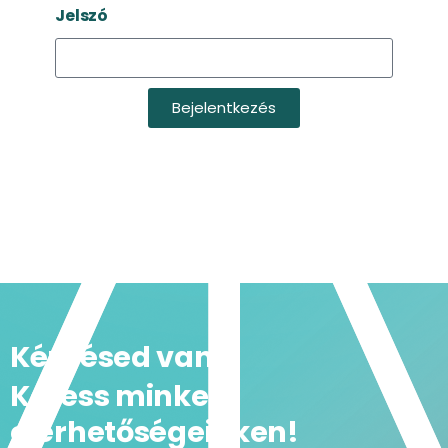
Jelszó
Bejelentkezés
Kérdésed van?
Keress minket
elérhetőségeinken!