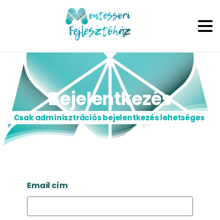
Bejelentkezés
Csak adminisztrációs bejelentkezés lehetséges
Email cím