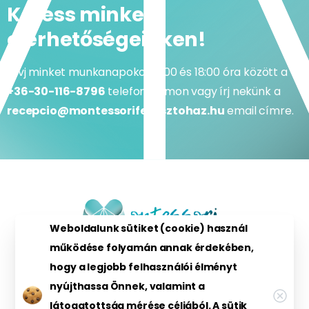
Keress minket
elérhetőségeinken!
Hívj minket munkanapokon 9:00 és 18:00 óra között a
+36-30-116-8796
telefonszámon vagy írj nekünk a
recepcio@montessorifejlesztohaz.hu
email címre.
Weboldalunk sütiket (cookie) használ
működése folyamán annak érdekében,
hogy a legjobb felhasználói élményt
nyújthassa Önnek, valamint a
látogatottság mérése céljából. A sütik