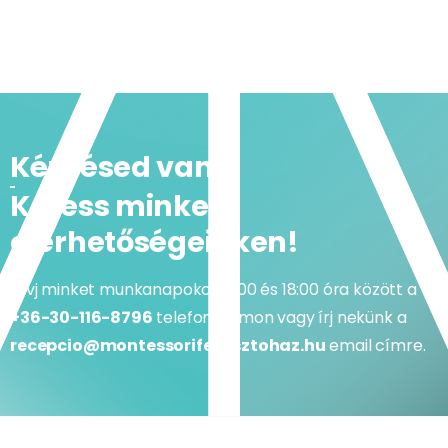
Kérdésed van?
Keress minket
elérhetőségeinken!
Hívj minket munkanapokon 9:00 és 18:00 óra között a
+36-30-116-8796
telefonszámon vagy írj nekünk a
recepcio@montessorifejlesztohaz.hu
email címre.