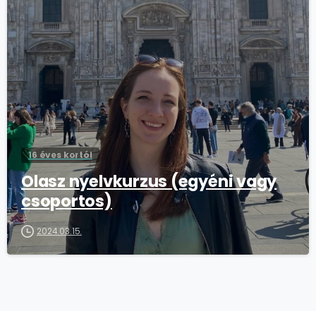
16 éves kortól
Olasz nyelvkurzus (egyéni vagy
csoportos)
2024.03.15.