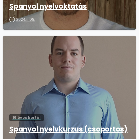
Spanyol nyelvoktatás
2024.11.08.
16 éves kortól
Spanyol nyelvkurzus (csoportos)