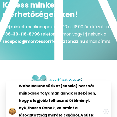
Keress minket
elérhetőségeinken!
Hívj minket munkanapokon 9:00 és 18:00 óra között a
+36-30-116-8796
telefonszámon vagy írj nekünk a
recepcio@montessorifejlesztohaz.hu
email címre.
Weboldalunk sütiket (cookie) használ
működése folyamán annak érdekében,
hogy a legjobb felhasználói élményt
nyújthassa Önnek, valamint a
látogatottság mérése céljából. A sütik