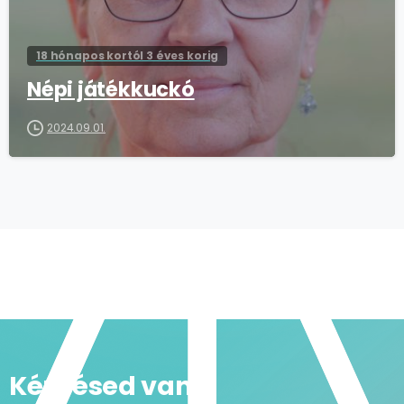
18 hónapos kortól 3 éves korig
Népi játékkuckó
2024.09.01.
Kérdésed van?