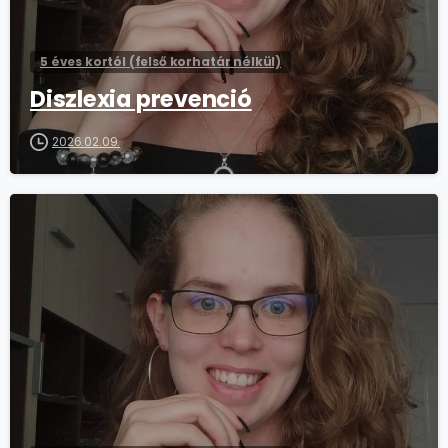
5 éves kortól (felső korhatár nélkül)
Diszlexia prevenció
2026.02.09.