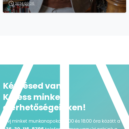
2024.09.06.
Kérdésed van?
Keress minket
elérhetőségeinken!
Hívj minket munkanapokon 9:00 és 18:00 óra között a