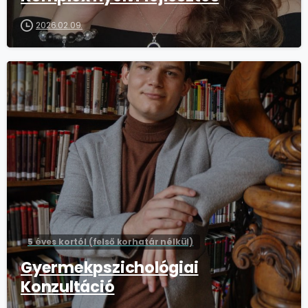
2026.02.09.
5 éves kortól (felső korhatár nélkül)
Gyermekpszichológiai
Konzultáció