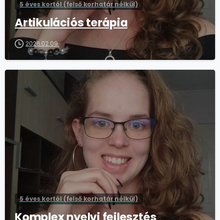
5 éves kortól (felső korhatár nélkül)
Artikulációs terápia
2026.02.09.
5 éves kortól (felső korhatár nélkül)
Komplex nyelvi fejlesztés