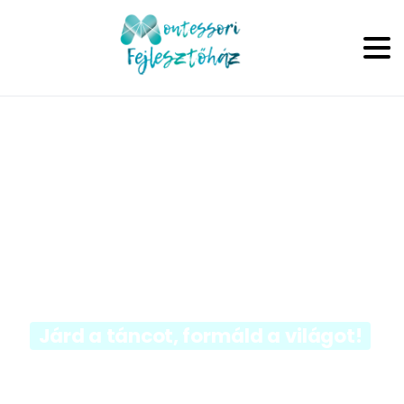
Járd a táncot, formáld a világot!
Nyári tábor a