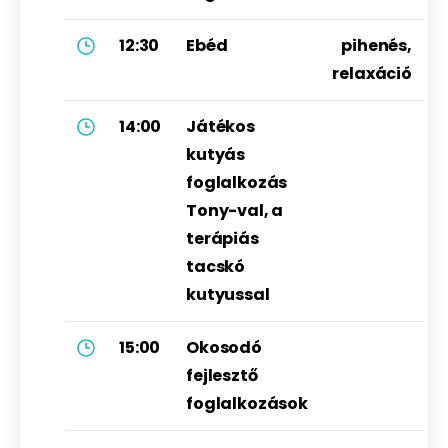
12:30
Ebéd
pihenés,
relaxáció
14:00
Játékos
kutyás
foglalkozás
Tony-val, a
terápiás
tacskó
kutyussal
15:00
Okosodó
fejlesztő
foglalkozások