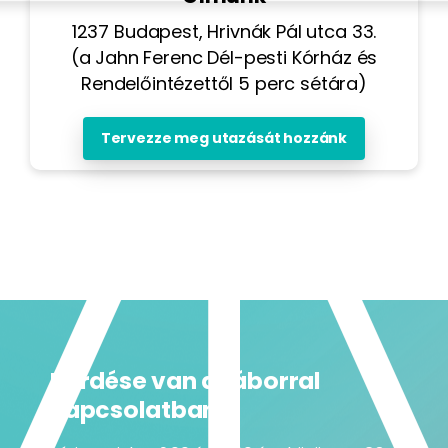
1237 Budapest, Hrivnák Pál utca 33.
(a Jahn Ferenc Dél-pesti Kórház és
Rendelőintézettől 5 perc sétára)
Tervezze meg utazását hozzánk
Kérdése van a táborral
kapcsolatban?