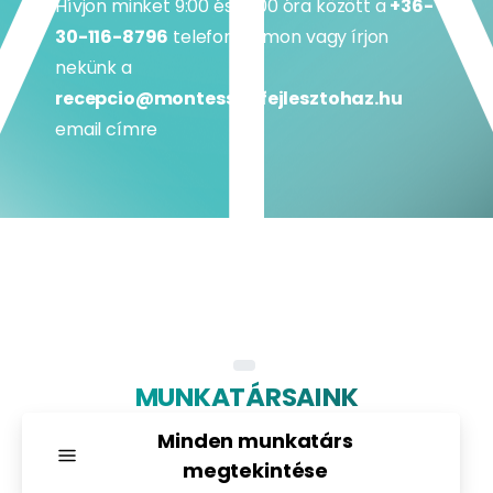
Hívjon minket 9:00 és 18:00 óra között a
+36-
30-116-8796
telefonszámon vagy írjon
nekünk a
recepcio@montessorifejlesztohaz.hu
email címre
MUNKATÁRSAINK
Minden munkatárs
megtekintése