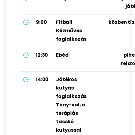
ját
9:00
Fitball
közben tíz
Kézműves
foglalkozás
12:30
Ebéd
pihe
relax
14:00
Játékos
kutyás
foglalkozás
Tony-val, a
terápiás
tacskó
kutyussal