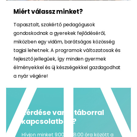
Miért válassz minket?
Tapasztalt, szakértő pedagógusok
gondoskodnak a gyerekek fejlődéséről,
miközben egy vidám, barátságos közösség
tagjai lehetnek. A programok változatosak és
fejlesztő jellegűek, így minden gyermek
élményekkel és új készségekkel gazdagodhat
a nyár végére!
Kérdése van a táborral
kapcsolatban?
Hívjon minket 9:00 és 18:00 óra között a