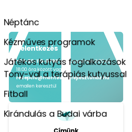
Néptánc
Kézműves programok
Jelentkezés
Játékos kutyás foglalkozások
+36-30-116-8796
telefonszámon 9:00 és
18:00 óra között vagy a
Tony-val a terápiás kutyussal
recepcio@montessorifejlesztohaz.hu
emailen keresztül
Fitball
Kirándulás a Budai várba
Címünk