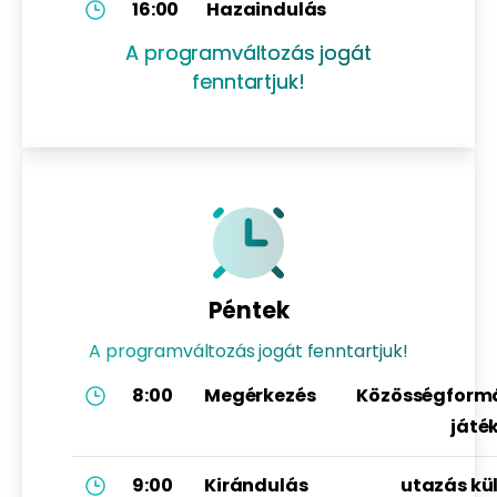
16:00
Hazaindulás
A programváltozás jogát
fenntartjuk!
Péntek
A programváltozás jogát fenntartjuk!
8:00
Megérkezés
Közösségform
játé
9:00
Kirándulás
utazás kü