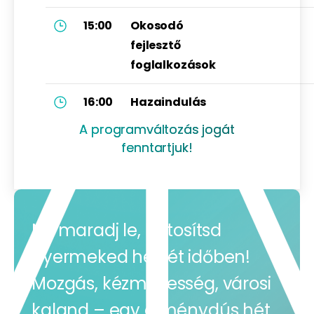
15:00
Okosodó
fejlesztő
foglalkozások
16:00
Hazaindulás
A programváltozás jogát
fenntartjuk!
Ne maradj le, biztosítsd
gyermeked helyét időben!
Mozgás, kézművesség, városi
kaland – egy élménydús hét