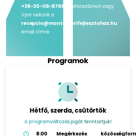
+36-30-116-8796
telefonszámon vagy
írjon nekünk a
recepcio@montessorifejlesztohaz.hu
email címre
Programok
Hétfő, szerda, csütörtök
A programváltozás jogát fenntartjuk!
8:00
Megérkezés
közösségfor