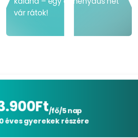
kaland – egy élménydús hét
vár rátok!
3.900
Ft
/fő/5 nap
0 éves gyerekek részére