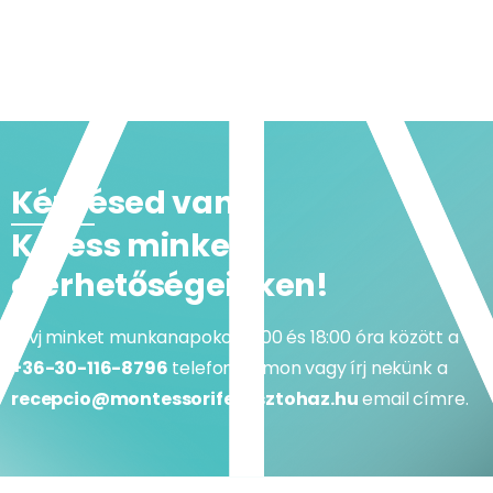
Kérdésed van?
Keress minket
elérhetőségeinken!
Hívj minket munkanapokon 9:00 és 18:00 óra között a
+36-30-116-8796
telefonszámon vagy írj nekünk a
recepcio@montessorifejlesztohaz.hu
email címre.