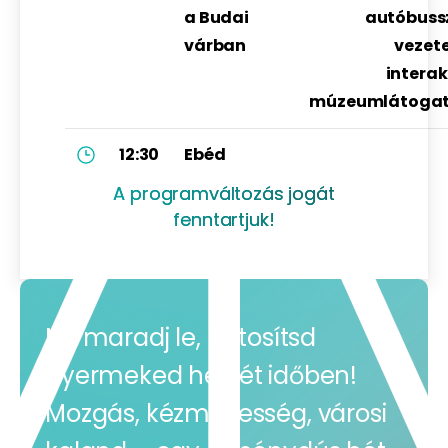
a Budai
autóbuss
várban
vezete
interak
múzeumlátoga
12:30
Ebéd
A programváltozás jogát
fenntartjuk!
Ne maradj le, biztosítsd
gyermeked helyét időben!
Mozgás, kézművesség, városi