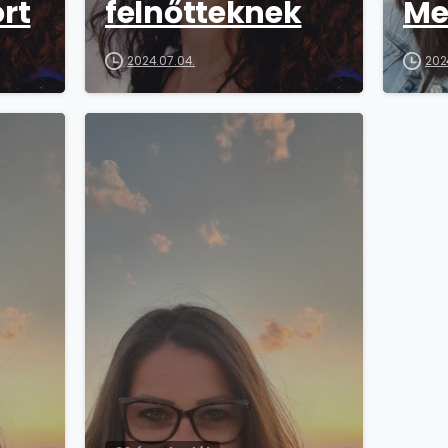
rt
felnőtteknek
Me
2024.07.04.
202