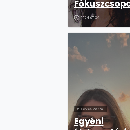
Fókuszcsopo
2024.07.04.
20 éves kortól
Egyéni