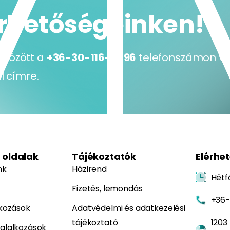
érhetőségeinken!
 között a
+36-30-116-8796
telefonszámon vag
l címre.
 oldalak
Tájékoztatók
Elérhe
nk
Házirend
Hétf
Fizetés, lemondás
+36-
lkozások
Adatvédelmi és adatkezelési
tájékoztató
1203
glalkozások