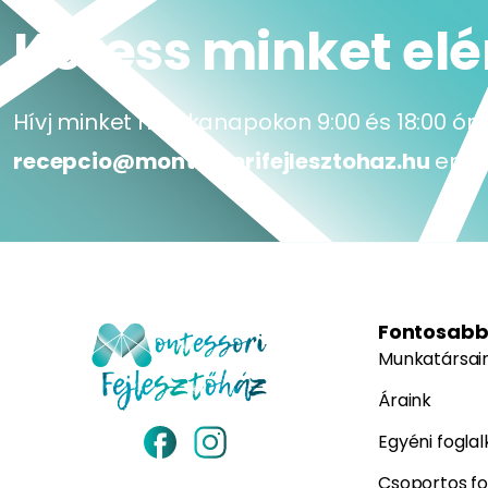
Keress minket el
Hívj minket munkanapokon 9:00 és 18:00 óra
recepcio@montessorifejlesztohaz.hu
emai
Fontosabb
Munkatársai
Áraink
Egyéni fogla
Csoportos fo