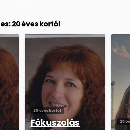
recepcio@montessorifejlesztohaz.hu
ies:
20 éves kortól
20 éves kortól
Fókuszolás
20 év