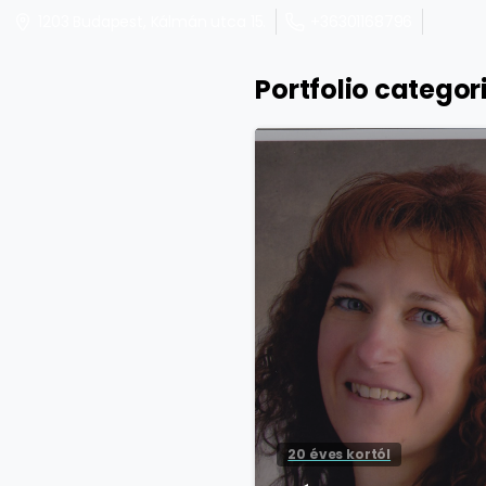
+36301168796
1203 Budapest, Kálmán utca 15.
Portfolio categor
20 éves kortól