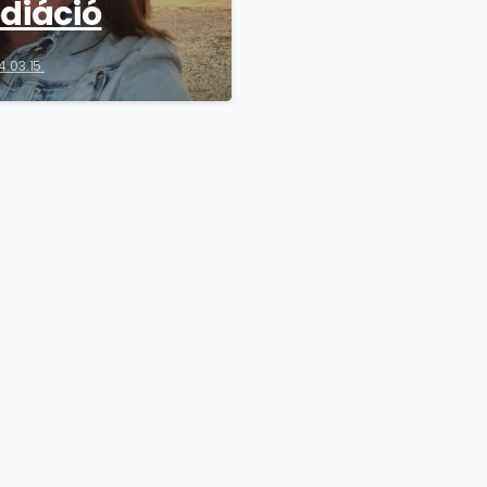
diáció
4.03.15.