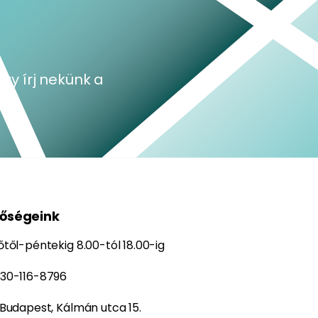
y írj nekünk a
tőségeink
őtől-péntekig 8.00-tól 18.00-ig
30-116-8796
 Budapest, Kálmán utca 15.